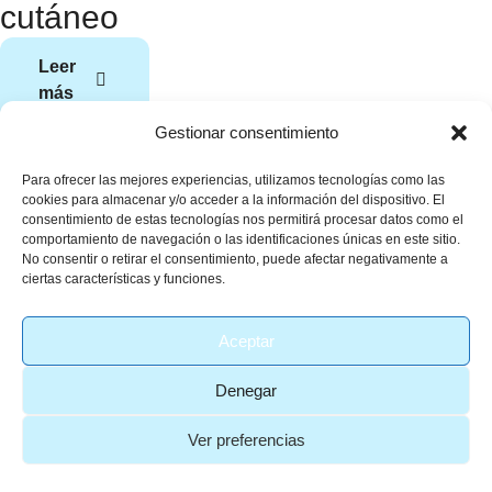
cutáneo
Leer
más
Gestionar consentimiento
Para ofrecer las mejores experiencias, utilizamos tecnologías como las
Aviso Legal
Epidermos
cookies para almacenar y/o acceder a la información del dispositivo. El
consentimiento de estas tecnologías nos permitirá procesar datos como el
C/ Sant Gervasi de
Política de Cookies
comportamiento de navegación o las identificaciones únicas en este sitio.
Cassoles, 36-38
No consentir o retirar el consentimiento, puede afectar negativamente a
Política de Privacidad
ciertas características y funciones.
08022
Barcelona, Spain
Aceptar
+34 932124299
Denegar
Agendar Cita
Ver preferencias
Arcadi Altemir
© 2026 - All Rights Reserved