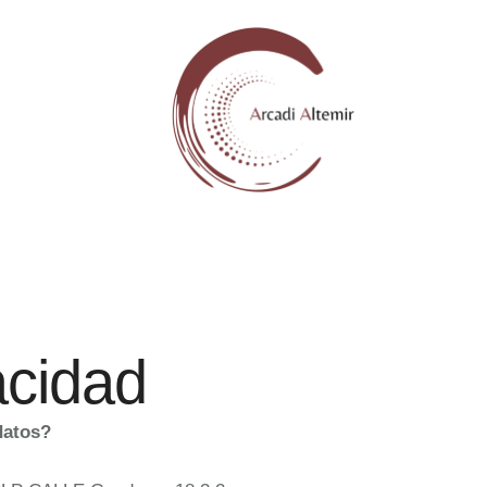
acidad
datos?